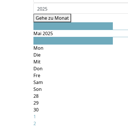
Gehe zu Monat
April
Mai 2025
Juni
Mon
Die
Mit
Don
Fre
Sam
Son
28
29
30
1
2