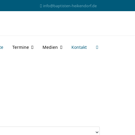
info@baptisten-heikendorf.de
te
Termine
Medien
Kontakt