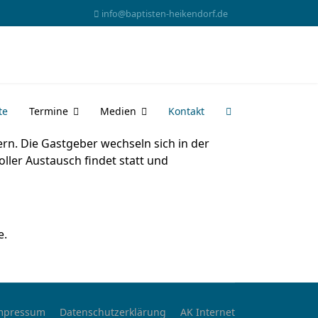
info@baptisten-heikendorf.de
te
Termine
Medien
Kontakt
rn. Die Gastgeber wechseln sich in der
ller Austausch findet statt und
e.
mpressum
Datenschutzerklärung
AK Internet