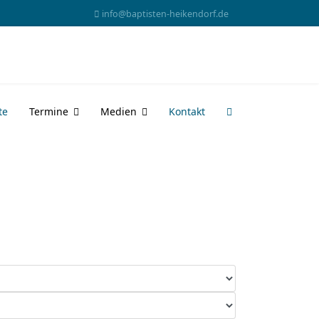
info@baptisten-heikendorf.de
te
Termine
Medien
Kontakt