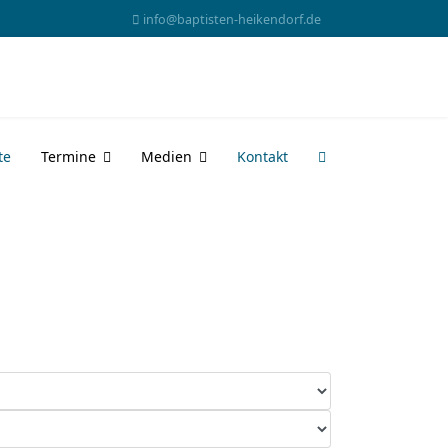
info@baptisten-heikendorf.de
te
Termine
Medien
Kontakt