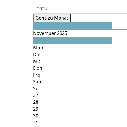
Gehe zu Monat
Oktober
November 2025
Dezember
Mon
Die
Mit
Don
Fre
Sam
Son
27
28
29
30
31