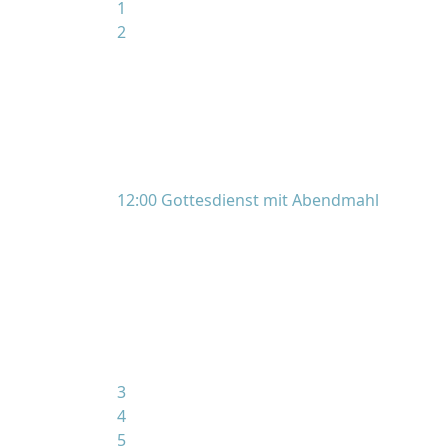
1
2
12:00 Gottesdienst mit Abendmahl
3
4
5