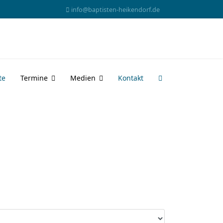
info@baptisten-heikendorf.de
te
Termine
Medien
Kontakt