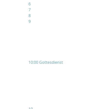
6
7
8
9
10:00 Gottesdienst