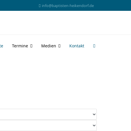
info@baptisten-heikendorf.de
te
Termine
Medien
Kontakt