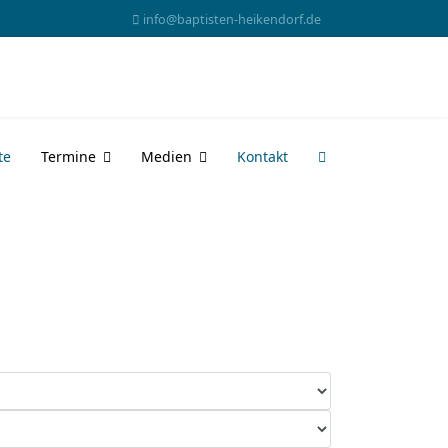
info@baptisten-heikendorf.de
te
Termine
Medien
Kontakt