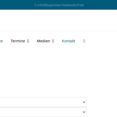
info@baptisten-heikendorf.de
te
Termine
Medien
Kontakt