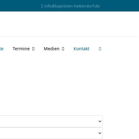
info@baptisten-heikendorf.de
te
Termine
Medien
Kontakt