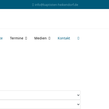
info@baptisten-heikendorf.de
te
Termine
Medien
Kontakt