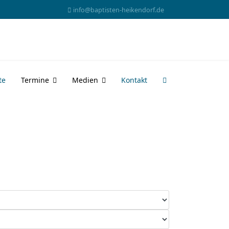
info@baptisten-heikendorf.de
te
Termine
Medien
Kontakt