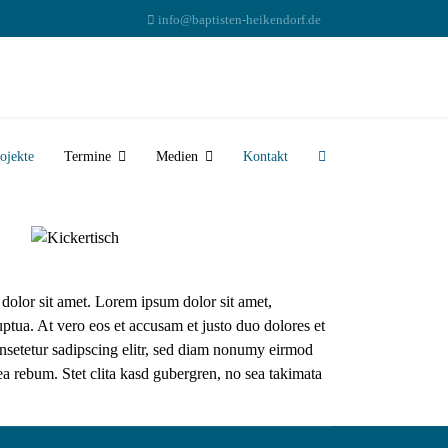
info@baptisten-heikendorf.de
ojekte
Termine
Medien
Kontakt
 dolor sit amet. Lorem ipsum dolor sit amet,
ptua. At vero eos et accusam et justo duo dolores et
onsetetur sadipscing elitr, sed diam nonumy eirmod
ea rebum. Stet clita kasd gubergren, no sea takimata